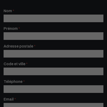
Contactez-
Nom
*
nous réduit
Prénom
*
Adresse postale
*
Code et ville
*
Téléphone
*
Email
*