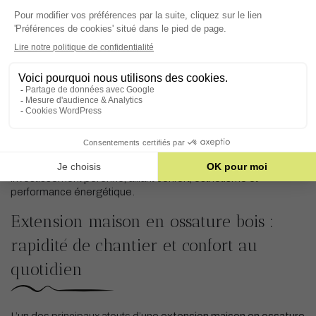
Opter pour une
extension maison
à Caen
permet d’agrandir
son espace de vie sans changer de logement, tout en
valorisant durablement son bien immobilier. Grâce à l’
ossature
bois
, cette solution s’adapte aussi bien aux maisons
traditionnelles qu’aux architectures contemporaines. Flexible
par nature, l’extension maison peut accueillir une pièce de vie
supplémentaire, un bureau, une suite parentale ou encore un
espace de détente, tout en s’intégrant harmonieusement à
l’existant.
La construction bois offre également une excellente
adaptabilité aux contraintes urbaines et réglementaires de la
région caennaise. L’
extension maison
devient ainsi un
investissement pérenne, alliant confort, esthétisme et
performance énergétique.
Extension maison en ossature bois :
rapidité de chantier et confort au
quotidien
L’un des principaux atouts d’une
extension maison en ossature