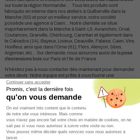
sur toute la région Normandie… Tous les produits sont
fabriqués en interne dans nos ateliers à Guilberville dans la
Manche (50) et pour un meilleur service, notre société
possède une agence à Caen… Notre clientèle se situe
majoritairement dans la Manche à Saint-Lô, Avranches, Orval,
Coutances, Granville, Cherbourg, Carentan et également dans
le Calvados (14), Bayeux, Lisieux, Deauville, Falaise, Caen, Vire,
Honfleur, ainsi que dans l’Orne (61), Flers, Alençon, Sées,
Argentan, etc… Sur demande, nous assurons aussi de la
pose
d’extensions bois
sur Paris et l’Ile de France
N’hésitez pas à nous contacter dès maintenant pour demander
votre devis. Notre équipe est prête à vous fournir une
estimation personnalisée et détaillée,
Votre devis personnalisé
Extension maison à Caen : une solution
durable et évolutive