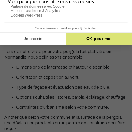
étudient votre terrasse, votre orientation, votre façade et vos
usages réels avant de vous proposer une structure adaptée à
votre bâti. La fabrication est ensuite réalisée dans nos
ateliers
de Guilberville
, et la pose assurée par nos propres équipes.
Une étude technique avant de commencer
votre pergola toit plat vitré
Lors de notre visite pour votre
pergola toit plat vitré en
Normandie
, nous définissons ensemble :
Dimensions de la terrasse et hauteur disponible,
Orientation et exposition au vent,
Type de façade et évacuation des eaux de pluie,
Options souhaitées : stores, parois, éclairage, chauffage,
Contraintes d’urbanisme selon votre commune.
À noter que selon votre commune et la surface de la pergola,
une déclaration préalable ou un permis de construire peut être
requis.