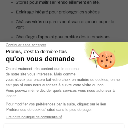
Stores pour maîtriser l’ensoleillement en été,
Eclairage intégré pour prolonger les soirées,
Châssis vitrés ou parois coulissantes pour couper le
vent,
Chauffage d’appoint pour profiter des intersaisons.
Avec un store associé à votre
toiture vitrée
, vous maîtrisez la
lumière en juillet sans sacrifier la clarté en janvier.
Contactez-nous pour plus d’informations
Comment Blavait conçoit votre pergola
toit plat vitré sur mesure ?
Confier votre projet de
pergola toit plat vitré
en Normandie
à
Blavait, c’est choisir une solution pensée sur mesure, avec une
harmonisation soignée de chaque matériau. Nos équipes