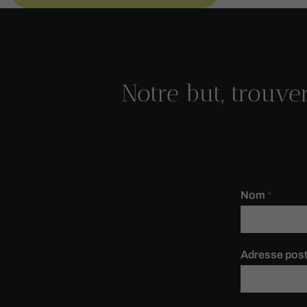
Notre but, trouve
Contactez-
Nom
*
nous
réduit
Adresse pos