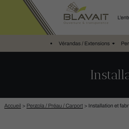
L’ent
Vérandas / Extensions
Per
Install
Accueil
>
Pergola / Préau / Carport
>
Installation et fab