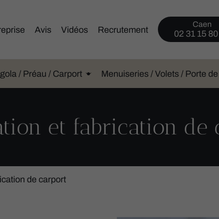
Caen
reprise
Avis
Vidéos
Recrutement
02 31 15 80
gola / Préau / Carport
Menuiseries / Volets / Porte d
ation et fabrication de
rication de carport