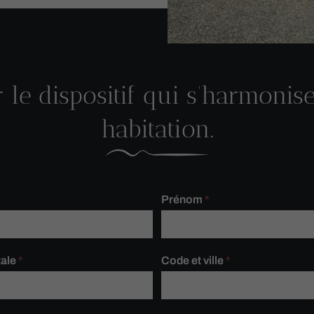
r le dispositif qui s’harmonis
habitation.
Prénom
*
tale
*
Code et ville
*