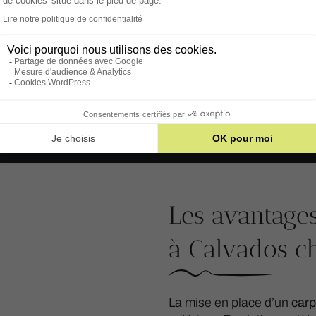
Les avantages
à Calvados ch
La mise en place d’un
carp