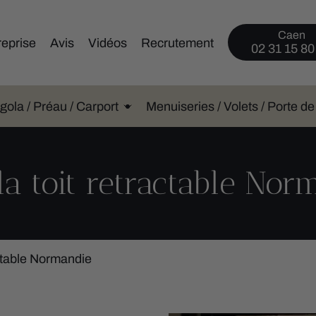
Caen
reprise
Avis
Vidéos
Recrutement
02 31 15 80
gola / Préau / Carport
Menuiseries / Volets / Porte d
la toit retractable Nor
actable Normandie