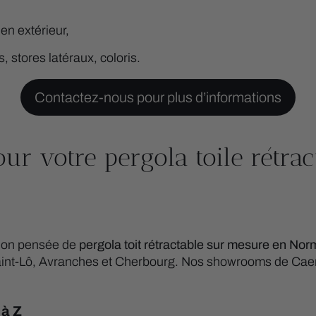
 en extérieur,
, stores latéraux, coloris.
Contactez-nous pour plus d’informations
ur votre pergola toile rétra
ution pensée de
pergola toit rétractable
sur mesure en Nor
aint-Lô, Avranches et Cherbourg. Nos showrooms de Caen e
 à Z