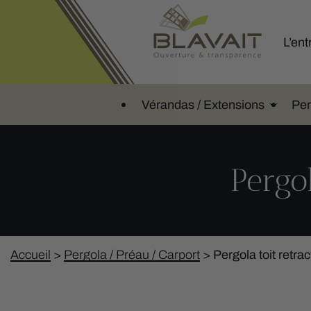
L’ent
Vérandas / Extensions
Per
Pergo
Accueil
>
Pergola / Préau / Carport
>
Pergola toit retr