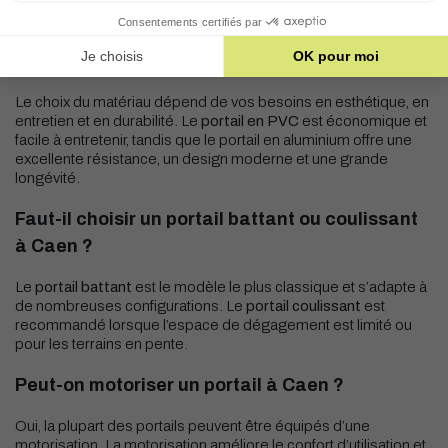
portail sur mesure avec installation, un devis personnalisé
permet d’obtenir un tarif précis.
Quel matériau choisir pour un portail à Caen ?
Le choix du matériau dépend de vos besoins en esthétique, en
entretien et en durabilité. Le
portail en PVC
est économique et
facile à entretenir, tandis que le portail en aluminium offre une
excellente résistance, un design moderne et une grande
longévité.
Faut-il choisir un portail battant ou coulissant
à Caen ?
Le
portail battant
est le modèle le plus classique et s’adapte à
de nombreuses configurations. Le
portail coulissant
est
recommandé lorsque l’espace de dégagement est limité ou
pour les terrains en pente.
Peut-on motoriser un portail à Caen ?
Oui, la plupart des portails peuvent être équipés d’une
motorisation. La motorisation améliore le confort d’utilisation et