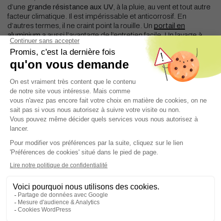
d’une
grande résistance aux UV
, à la pluie, au vent et tout autre
facteur climatique. Il est impérissable et anticorrosif. En
d’autres termes, il ne craint point la rouille. Un
portail en
aluminium
a aussi l’avantage de l’entretien facile. Un lavage à
l’eau clair et du savon et il retrouve son éclat d’origine.
Chez BLAVAIT Menuiseries, nous concevons non seulement
des
menuiseries en alu
, mais aussi des
portails aluminium
style fer forgé
. Nous vous proposons une myriade de
modèles aux motifs artistiques, alliant le raffinement du fer forgé
et la durabilité de l’aluminium. Donnez du caractère à vos
entrées avec nos
portails style ferronnerie
.
FAQ – Portail à Caen
Quel est le prix d’un portail à Caen ?
Le
prix d’un portail à Caen
dépend de plusieurs critères :
matériau (PVC, aluminium), dimensions, système d’ouverture
(battant ou coulissant) et options de motorisation. Pour un