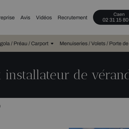
Caen
reprise
Avis
Vidéos
Recrutement
02 31 15 80
gola / Préau / Carport
Menuiseries / Volets / Porte d
t installateur de véra
n